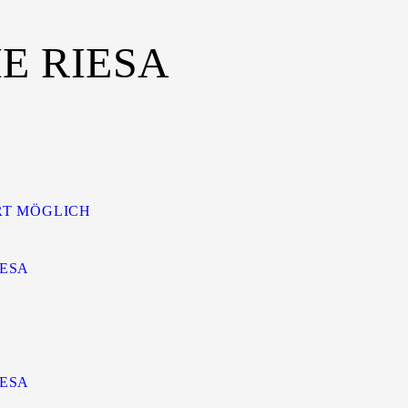
 RIESA
RT MÖGLICH
IESA
IESA